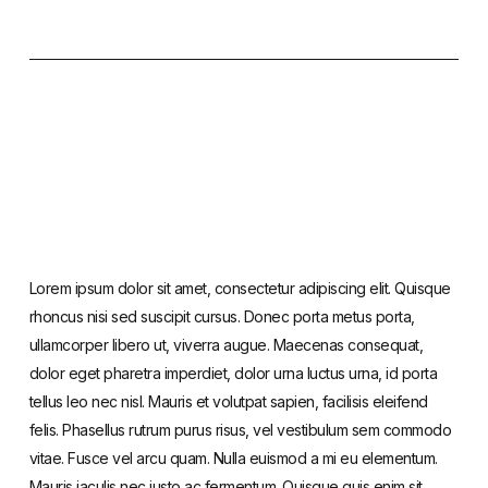
Lorem ipsum dolor sit amet, consectetur adipiscing elit. Quisque
rhoncus nisi sed suscipit cursus. Donec porta metus porta,
ullamcorper libero ut, viverra augue. Maecenas consequat,
dolor eget pharetra imperdiet, dolor urna luctus urna, id porta
tellus leo nec nisl. Mauris et volutpat sapien, facilisis eleifend
felis. Phasellus rutrum purus risus, vel vestibulum sem commodo
vitae. Fusce vel arcu quam. Nulla euismod a mi eu elementum.
Mauris iaculis nec justo ac fermentum. Quisque quis enim sit